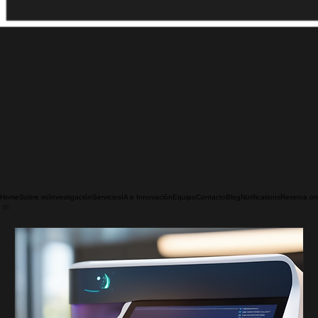
Home
Sobre mí
Investigación
Servicios
IA e Innovación
Equipo
Contacto
Blog
Notifications
Reserva on