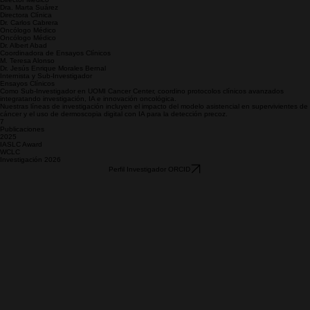
Equipo Médico UOMI Cancer Center
Dr. Santiago Viteri
Director Médico
Dra. Marta Suárez
Directora Clínica
Dr. Carlos Cabrera
Oncólogo Médico
Oncólogo Médico
Dr. Albert Abad
Coordinadora de Ensayos Clínicos
M. Teresa Alonso
Dr. Jesús Enrique Morales Bernal
Internista y Sub-Investigador
Ensayos Clínicos
Como Sub-Investigador en UOMI Cancer Center, coordino protocolos clínicos avanzados
integratando investigación, IA e innovación oncológica.
Nuestras líneas de investigación incluyen el impacto del modelo asistencial en supervivientes de
cáncer y el uso de dermoscopia digital con IA para la detección precoz.
7
Publicaciones
2025
IASLC Award
WCLC
Investigación 2026
Perfil Investigador ORCID