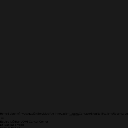
Home
Sobre mí
Investigación
Servicios
IA e Innovación
Contacto
Blog
Notifications
Reserva on
Equipo