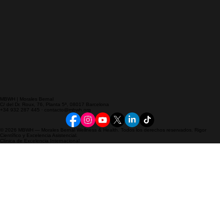
MBWH | Morales Bernal
C/ del Dr. Roux, 76, Planta 5ª, 08017 Barcelona
+34 932 287 445 · contacto@mbwh.org
© 2026 MBWH — Morales Bernal Wellness & Health. Todos los derechos reservados. Rigor
Científico y Excelencia Asistencial.
Clínica de Excelencia Internacional