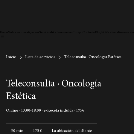
Home
Sobre mí
Investigación
Servicios
IA e Innovación
Equipo
Contacto
Blog
Notifications
Reserva on
Inicio
Lista de servicios
Teleconsulta · Oncología Estética
Teleconsulta · Oncología
Estética
Online · 13:00-18:00 · e-Receta incluida · 175€
175