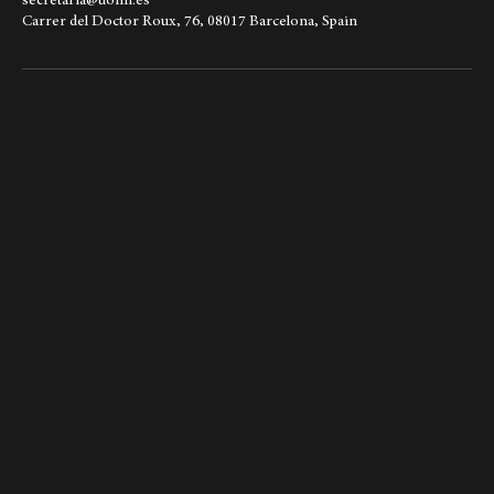
93 228 74 45
secretaria@uomi.es
Carrer del Doctor Roux, 76, 08017 Barcelona, Spain