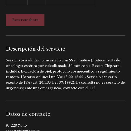
euros
30 min
3
175 €
La ubicación del cliente
0
m
i
Reservar ahora
n
Descripción del servicio
Servicio privado (no concertado con SS ni mutuas). Teleconsulta de
oncología estética por videollamada. 30 min con e-Receta Chipcard
incluida. Evaluación de piel, protocolo cosmecéutico y seguimiento
remoto. Horario online: Lun-Vie 13:00-18:00. · Servicio sanitario
exento de IVA (art. 20.1.3.º Ley 37/1992). La consulta no es servicio de
urgencias; ante una emergencia, contacte con el 112.
Datos de contacto