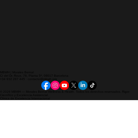
MBWH | Morales Bernal
C/ del Dr. Roux, 76, Planta 5ª, 08017 Barcelona
+34 932 287 445 · contacto@mbwh.org
© 2026 MBWH — Morales Bernal Wellness & Health. Todos los derechos reservados. Rigor
Científico y Excelencia Asistencial.
Clínica de Excelencia Internacional