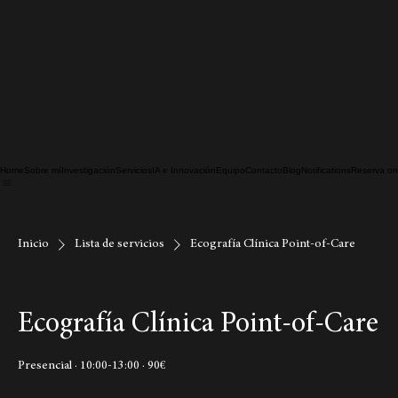
Home
Sobre mí
Investigación
Servicios
IA e Innovación
Equipo
Contacto
Blog
Notifications
Reserva on
Inicio
Lista de servicios
Ecografía Clínica Point-of-Care
Ecografía Clínica Point-of-Care
Presencial · 10:00-13:00 · 90€