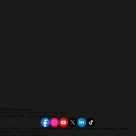
MBWH | Morales Bernal
C/ del Dr. Roux, 76, Planta 5ª, 08017 Barcelona
+34 932 287 445 · contacto@mbwh.org