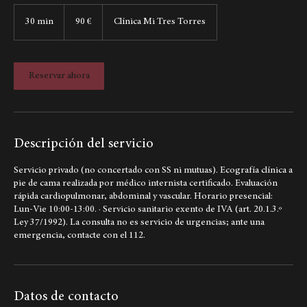
90
euros
30 min
3
90 €
Clínica Mi Tres Torres
0
m
i
Reservar ahora
n
Descripción del servicio
Servicio privado (no concertado con SS ni mutuas). Ecografía clínica a
pie de cama realizada por médico internista certificado. Evaluación
rápida cardiopulmonar, abdominal y vascular. Horario presencial:
Lun-Vie 10:00-13:00. · Servicio sanitario exento de IVA (art. 20.1.3.º
Ley 37/1992). La consulta no es servicio de urgencias; ante una
emergencia, contacte con el 112.