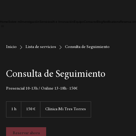
Home
Sobre mí
Investigación
Servicios
IA e Innovación
Equipo
Contacto
Blog
Notifications
Reserva on
Inicio
Lista de servicios
Consulta de Seguimiento
Consulta de Seguimiento
Presencial 10-13h / Online 13-18h · 150€
150
euros
1 h
1
150 €
Clínica Mi Tres Torres