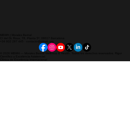
MBWH | Morales Bernal
C/ del Dr. Roux, 76, Planta 5ª, 08017 Barcelona
+34 932 287 445 · contacto@mbwh.org
© 2026 MBWH — Morales Bernal Wellness & Health. Todos los derechos reservados. Rigor
Científico y Excelencia Asistencial.
Clínica de Excelencia Internacional